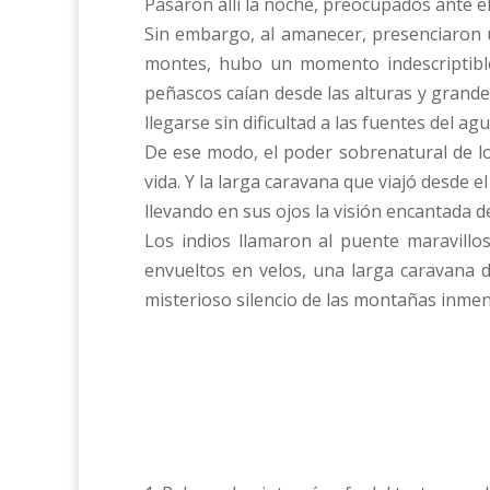
Pasaron allí la noche, preocupados ante e
Sin embargo, al amanecer, presenciaron u
montes, hubo un momento indescriptible
peñascos caían desde las alturas y grand
llegarse sin dificultad a las fuentes del ag
De ese modo, el poder sobrenatural de los
vida. Y la larga caravana que viajó desde e
llevando en sus ojos la visión encantada d
Los indios llamaron al puente maravill
envueltos en velos, una larga caravana d
misterioso silencio de las montañas inmen