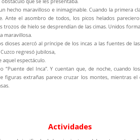
l obstáculo que se les presentaba.
n hecho maravilloso e inimaginable. Cuando la primera clar
. Ante el asombro de todos, los picos helados parecieron
es trozos de hielo se desprendían de las cimas. Unidos form
ua maravillosa.
 dioses acercó al príncipe de los incas a las fuentes de las
l Cuzco regresó jubilosa,
e aquel espectáculo.
oso “Puente del Inca”. Y cuentan que, de noche, cuando l
e figuras extrañas parece cruzar los montes, mientras el
sas.
Actividades