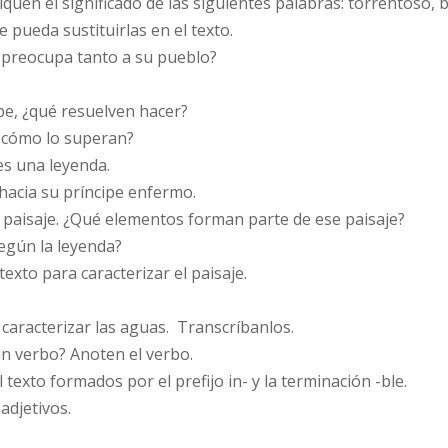
liquen el significado de las siguientes palabras: torrentoso,
 pueda sustituirlas en el texto.
a preocupa tanto a su pueblo?
pe, ¿qué resuelven hacer?
y cómo lo superan?
 es una leyenda.
 hacia su príncipe enfermo.
un paisaje. ¿Qué elementos forman parte de ese paisaje?
según la leyenda?
texto para caracterizar el paisaje.
a caracterizar las aguas. Transcríbanlos.
 un verbo? Anoten el verbo.
 texto formados por el prefijo in- y la terminación -ble.
adjetivos.