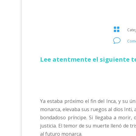

Cate
v
Come
Lee atentmente el siguiente t
Ya estaba próximo el fin del Inca, y su 
monarca, elevaba sus ruegos al dios Inti, a
bondadoso príncipe. Si llegaba a morir,
justicia. El temor de su muerte llenó de tr
al futuro monarca.