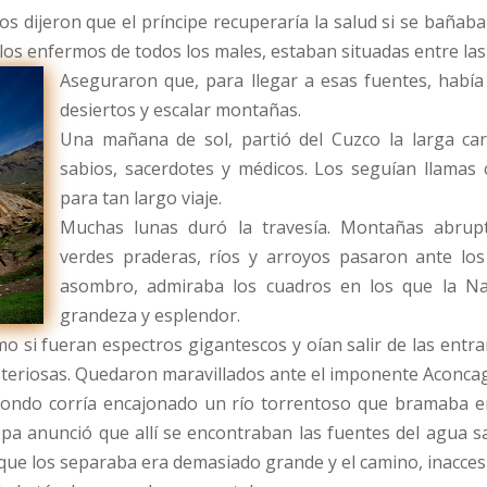
ios dijeron que el príncipe recuperaría la salud si se baña
s enfermos de todos los males, estaban situadas entre las ro
Aseguraron que, para llegar a esas fuentes, había 
desiertos y escalar montañas.
Una mañana de sol, partió del Cuzco la larga ca
sabios, sacerdotes y médicos. Los seguían llamas 
para tan largo viaje.
Muchas lunas duró la travesía. Montañas abrupta
verdes praderas, ríos y arroyos pasaron ante los
asombro, admiraba los cuadros en los que la Na
grandeza y esplendor.
 si fueran espectros gigantescos y oían salir de las entraña
teriosas. Quedaron maravillados ante el imponente Aconcagua,
 fondo corría encajonado un río torrentoso que bramaba en
uepa anunció que allí se encontraban las fuentes del agua s
 que los separaba era demasiado grande y el camino, inaccesi