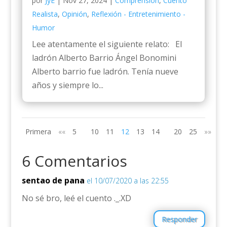
por
JyE
|
Nov 27, 2024
|
Comprensión
,
Cuento
Realista
,
Opinión
,
Reflexión - Entretenimiento -
Humor
Lee atentamente el siguiente relato: El
ladrón Alberto Barrio Ángel Bonomini
Alberto barrio fue ladrón. Tenía nueve
años y siempre lo...
Primera
««
5
10
11
12
13
14
20
25
»»
Úl
6 Comentarios
sentao de pana
el 10/07/2020 a las 22:55
No sé bro, leé el cuento ._.XD
Responder