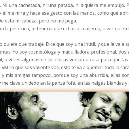
Ni una cachetada, ni una patada, ni siquiera me empujó. P
 él me mira y hace ese gesto con las manos, como que apr
nde está mi cabeza, pero no me pega.
rda pelotuda, te tendría que echar a la mierda, a ver quién
 quiere que trabaje. Dice que soy una inútil, y que le va a s
lientas. Yo soy cosmetóloga y maquilladora profesional, dos 
l, a veces algunas de las chicas venían a casa para que las 
ía -«Mirá que sos valiente vos, ésta te va a quemar toda la c
s, y mis amigas tampoco, porque soy una aburrida, ellas son
 y me clava un dedo en la panza fofa, en las nalgas blandas 