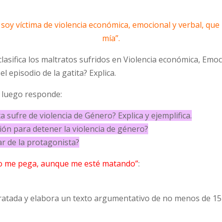
soy víctima de violencia económica, emocional y verbal, que l
mía”.
 clasifica los maltratos sufridos en Violencia económica, Emoc
el episodio de la gatita? Explica.
y luego responde:
a sufre de violencia de Género? Explica y ejemplifica.
ción para detener la violencia de género?
gar de la protagonista?
o me pega, aunque me esté matando”
:
tratada y elabora un texto argumentativo de no menos de 15