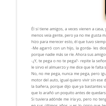
Él sí tiene amigos, a veces vienen a casa
menos veía gente, pero ya no me gusta má
hizo para merecer esto, él que tuvo siempr
-Me agarró con un hijo, la gorda- les dic
porque nadie más se ríe. Ahora sus amigo
-¿Y, te pega o no te pega?- repite la señ
le sirvo el almuerzo y me dice que le falt
No, no me pega, nunca me pega, pero igual
motor del auto, igual quiero vivir sin ese
la bañera, porque dijo que ya bastantes 
que lo arañó un poquito antes de quedarse
Si tuviera adónde me iría yo, pero no ten
en sus últimos años, y es lo único que t