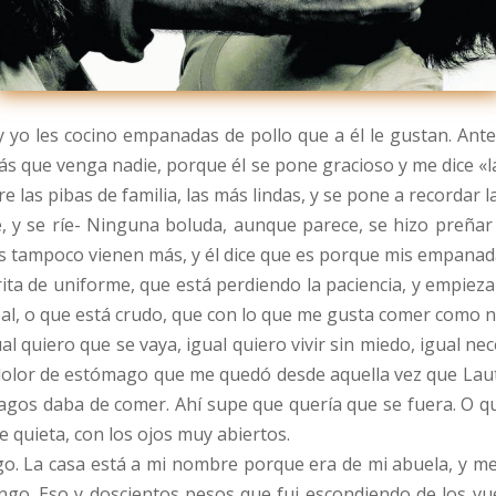
, y yo les cocino empanadas de pollo que a él le gustan. An
s que venga nadie, porque él se pone gracioso y me dice «la
e las pibas de familia, las más lindas, y se pone a recordar 
e, y se ríe- Ninguna boluda, aunque parece, se hizo preñar 
s tampoco vienen más, y él dice que es porque mis empanada
orita de uniforme, que está perdiendo la paciencia, y empi
a sal, o que está crudo, que con lo que me gusta comer como n
 quiero que se vaya, igual quiero vivir sin miedo, igual n
 dolor de estómago que me quedó desde aquella vez que Lauti,
vagos daba de comer. Ahí supe que quería que se fuera. O q
 quieta, con los ojos muy abiertos.
go. La casa está a mi nombre porque era de mi abuela, y me
engo. Eso y doscientos pesos que fui escondiendo de los vue