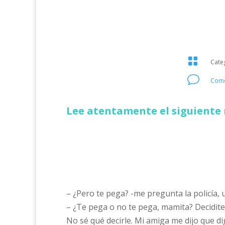

Cate
v
Come
Lee atentamente el siguiente 
– ¿Pero te pega? -me pregunta la policía, 
– ¿Te pega o no te pega, mamita? Decidi
No sé qué decirle. Mi amiga me dijo que di