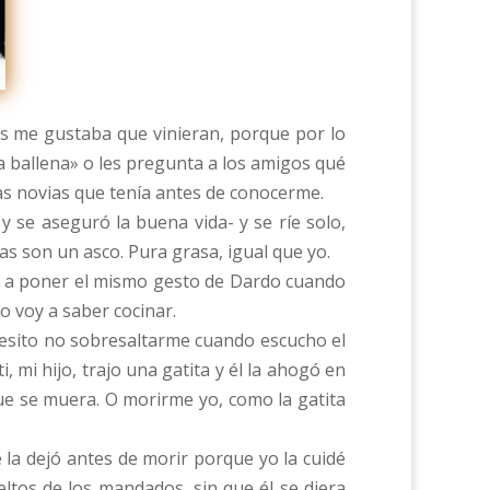
tes me gustaba que vinieran, porque por lo
 ballena» o les pregunta a los amigos qué
las novias que tenía antes de conocerme.
y se aseguró la buena vida- y se ríe solo,
s son un asco. Pura grasa, igual que yo.
eza a poner el mismo gesto de Dardo cuando
o voy a saber cocinar.
ecesito no sobresaltarme cuando escucho el
 mi hijo, trajo una gatita y él la ahogó en
ue se muera. O morirme yo, como la gatita
 la dejó antes de morir porque yo la cuidé
ltos de los mandados, sin que él se diera