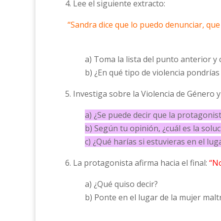
4. Lee el siguiente extracto:
“Sandra dice que lo puedo denunciar, que 
a) Toma la lista del punto anterior y
b) ¿En qué tipo de violencia pondrías 
5. Investiga sobre la Violencia de Género 
a) ¿Se puede decir que la protagonist
b) Según tu opinión, ¿cuál es la solu
c) ¿Qué harías si estuvieras en el lu
6. La protagonista afirma hacia el final:
“N
a) ¿Qué quiso decir?
b) Ponte en el lugar de la mujer mal