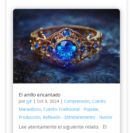
El anillo encantado
por
JyE
|
Oct 9, 2024
|
Comprensión
,
Cuento
Maravilloso
,
Cuento Tradicional - Popular
,
Producción
,
Reflexión - Entretenimiento - Humor
Lee atentamente el siguiente relato: El