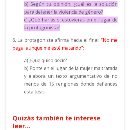
b) Según tu opinión, ¿cuál es la solución
para detener la violencia de género?
c) ¿Qué harías si estuvieras en el lugar de
la protagonista?
6. La protagonista afirma hacia el final:
“No me
pega, aunque me esté matando”
:
a) ¿Qué quiso decir?
b) Ponte en el lugar de la mujer maltratada
y elabora un texto argumentativo de no
menos de 15 renglones donde defiendas
esta tesis.
Quizás también te interese
leer…