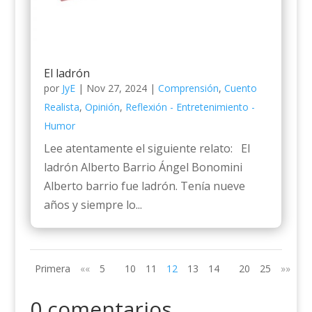
El ladrón
por
JyE
|
Nov 27, 2024
|
Comprensión
,
Cuento
Realista
,
Opinión
,
Reflexión - Entretenimiento -
Humor
Lee atentamente el siguiente relato: El
ladrón Alberto Barrio Ángel Bonomini
Alberto barrio fue ladrón. Tenía nueve
años y siempre lo...
Primera
««
5
10
11
12
13
14
20
25
»»
Úl
0 comentarios