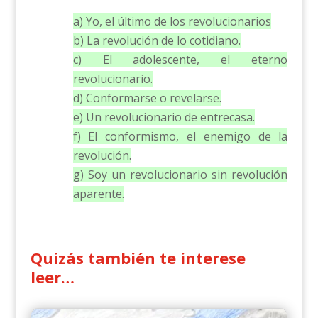
a) Yo, el último de los revolucionarios
b) La revolución de lo cotidiano.
c) El adolescente, el eterno
revolucionario.
d) Conformarse o revelarse.
e) Un revolucionario de entrecasa.
f) El conformismo, el enemigo de la
revolución.
g) Soy un revolucionario sin revolución
aparente.
Quizás también te interese
leer…