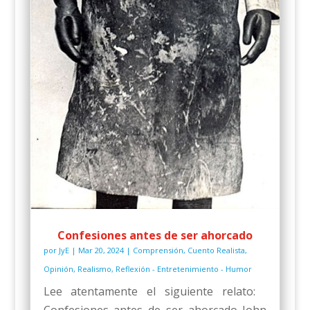
Confesiones antes de ser ahorcado
por
JyE
|
Mar 20, 2024
|
Comprensión
,
Cuento Realista
,
Opinión
,
Realismo
,
Reflexión - Entretenimiento - Humor
Lee atentamente el siguiente relato:
Confesiones antes de ser ahorcado John