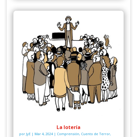
La lotería
por
JyE
|
Mar 4, 2024
|
Comprensión
,
Cuento de Terror
,