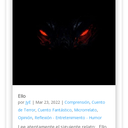
Ello
por
JyE
|
Mar 23, 2022
|
Comprensión
,
Cuento
de Terror
,
Cuento Fantástico
,
Microrrelato
,
Opinión
,
Reflexión - Entretenimiento - Humor
Lee atentamente el siguiente relato: Ello